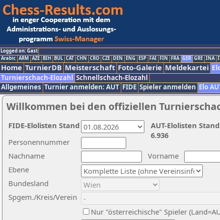
Logged on: Gast
Arabic
ARM
AZE
BIH
BUL
CAT
CHN
CRO
CZE
DEN
ENG
ESP
FAI
FIN
FRA
GER
GRE
INA
I
Home
TurnierDB
Meisterschaft
Foto-Galerie
Meldekartei
El
Turnierschach-Elozahl
Schnellschach-Elozahl
Allgemeines
Turnier anmelden: AUT
FIDE
Spieler anmelden
Elo AU
Willkommen bei den offiziellen Turnierscha
FIDE-Elolisten Stand
AUT-Elolisten Stand
6.936
Personennummer
Nachname
Vorname
Ebene
Bundesland
Spgem./Kreis/Verein
Nur "österreichische" Spieler (Land=A