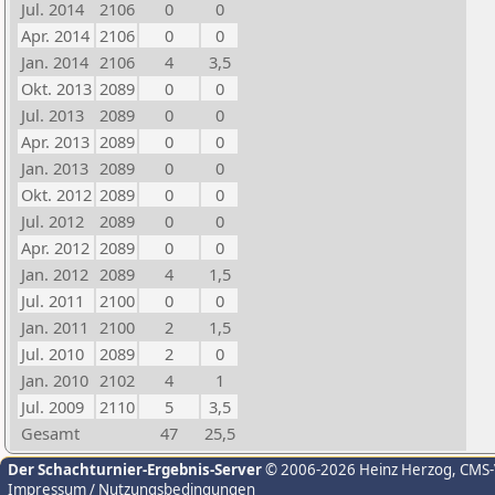
Jul. 2014
2106
0
0
Apr. 2014
2106
0
0
Jan. 2014
2106
4
3,5
Okt. 2013
2089
0
0
Jul. 2013
2089
0
0
Apr. 2013
2089
0
0
Jan. 2013
2089
0
0
Okt. 2012
2089
0
0
Jul. 2012
2089
0
0
Apr. 2012
2089
0
0
Jan. 2012
2089
4
1,5
Jul. 2011
2100
0
0
Jan. 2011
2100
2
1,5
Jul. 2010
2089
2
0
Jan. 2010
2102
4
1
Jul. 2009
2110
5
3,5
Gesamt
47
25,5
Der Schachturnier-Ergebnis-Server
© 2006-2026 Heinz Herzog
, CMS
Impressum / Nutzungsbedingungen