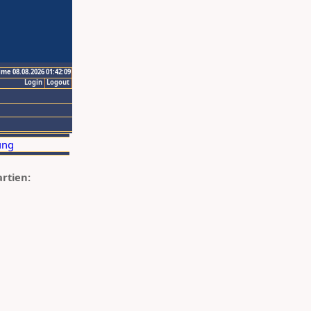
ime 08.08.2026 01:42:09
Login
Logout
artien: