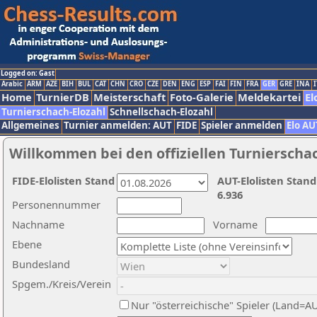
Logged on: Gast
Arabic
ARM
AZE
BIH
BUL
CAT
CHN
CRO
CZE
DEN
ENG
ESP
FAI
FIN
FRA
GER
GRE
INA
I
Home
TurnierDB
Meisterschaft
Foto-Galerie
Meldekartei
El
Turnierschach-Elozahl
Schnellschach-Elozahl
Allgemeines
Turnier anmelden: AUT
FIDE
Spieler anmelden
Elo AU
Willkommen bei den offiziellen Turnierscha
FIDE-Elolisten Stand
AUT-Elolisten Stand
6.936
Personennummer
Nachname
Vorname
Ebene
Bundesland
Spgem./Kreis/Verein
Nur "österreichische" Spieler (Land=A