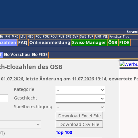
Servert
TA
JPN
MKD
LTU
NED
POL
POR
ROU
RUS
SRB
SVK
SWE
TUR
UKR
VIE
FontSize:11pt
ozahlen
FAQ
Onlineanmeldung
Swiss-Manager
ÖSB
FIDE
T
Elo Vorschau
Elo FIDE
ch-Elozahlen des ÖSB
 01.07.2026, letzte Änderung am 11.07.2026 13:14, gewertete P
Kategorie
Geschlecht
Spielberechtigung
Top 100
UT)