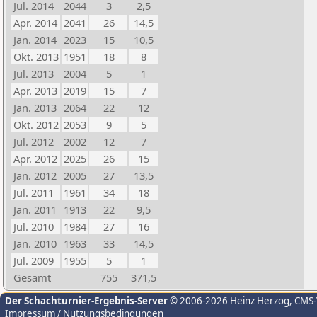
Jul. 2014
2044
3
2,5
Apr. 2014
2041
26
14,5
Jan. 2014
2023
15
10,5
Okt. 2013
1951
18
8
Jul. 2013
2004
5
1
Apr. 2013
2019
15
7
Jan. 2013
2064
22
12
Okt. 2012
2053
9
5
Jul. 2012
2002
12
7
Apr. 2012
2025
26
15
Jan. 2012
2005
27
13,5
Jul. 2011
1961
34
18
Jan. 2011
1913
22
9,5
Jul. 2010
1984
27
16
Jan. 2010
1963
33
14,5
Jul. 2009
1955
5
1
Gesamt
755
371,5
Der Schachturnier-Ergebnis-Server
© 2006-2026 Heinz Herzog
, CMS
Impressum / Nutzungsbedingungen