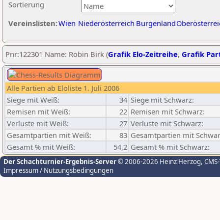
Sortierung
Vereinslisten:
Wien
Niederösterreich
Burgenland
Oberösterrei
Pnr:122301 Name: Robin Birk (
Grafik Elo-Zeitreihe
,
Grafik Part
Alle Partien ab Eloliste 1. Juli 2006
Siege mit Weiß:
34
Siege mit Schwarz:
Remisen mit Weiß:
22
Remisen mit Schwarz:
Verluste mit Weiß:
27
Verluste mit Schwarz:
Gesamtpartien mit Weiß:
83
Gesamtpartien mit Schwar
Gesamt % mit Weiß:
54,2
Gesamt % mit Schwarz:
Der Schachturnier-Ergebnis-Server
© 2006-2026 Heinz Herzog
, CMS
Impressum / Nutzungsbedingungen