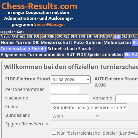
Logged on: Gast
Arabic
ARM
AZE
BIH
BUL
CAT
CHN
CRO
CZE
DEN
ENG
ESP
FAI
FIN
FRA
GER
GRE
INA
I
Home
TurnierDB
Meisterschaft
Foto-Galerie
Meldekartei
El
Turnierschach-Elozahl
Schnellschach-Elozahl
Allgemeines
Turnier anmelden: AUT
FIDE
Spieler anmelden
Elo AU
Willkommen bei den offiziellen Turnierscha
FIDE-Elolisten Stand
AUT-Elolisten Stand
6.936
Personennummer
Nachname
Vorname
Ebene
Bundesland
Spgem./Kreis/Verein
Nur "österreichische" Spieler (Land=A