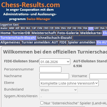
Logged on: Gast
Arabic
ARM
AZE
BIH
BUL
CAT
CHN
CRO
CZE
DEN
ENG
ESP
FAI
FIN
FRA
GER
GRE
INA
I
Home
TurnierDB
Meisterschaft
Foto-Galerie
Meldekartei
El
Turnierschach-Elozahl
Schnellschach-Elozahl
Allgemeines
Turnier anmelden: AUT
FIDE
Spieler anmelden
Elo AU
Willkommen bei den offiziellen Turnierscha
FIDE-Elolisten Stand
AUT-Elolisten Stand
6.936
Personennummer
Nachname
Vorname
Ebene
Bundesland
Spgem./Kreis/Verein
Nur "österreichische" Spieler (Land=A