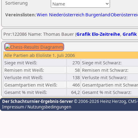
Sortierung
Vereinslisten:
Wien
Niederösterreich
Burgenland
Oberösterrei
Pnr:122086 Name: Thomas Bauer (
Grafik Elo-Zeitreihe
,
Grafik 
Alle Partien ab Eloliste 1. Juli 2006
Siege mit Weiß:
270
Siege mit Schwarz:
Remisen mit Weiß:
58
Remisen mit Schwarz:
Verluste mit Weiß:
138
Verluste mit Schwarz:
Gesamtpartien mit Weiß:
466
Gesamtpartien mit Schwar
Gesamt % mit Weiß:
64,2
Gesamt % mit Schwarz:
Der Schachturnier-Ergebnis-Server
© 2006-2026 Heinz Herzog
, CMS
Impressum / Nutzungsbedingungen