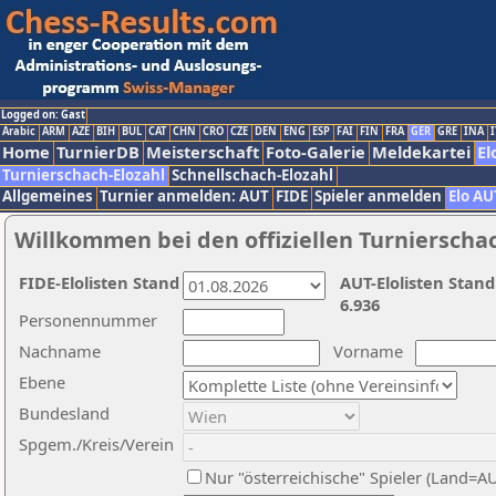
Logged on: Gast
Arabic
ARM
AZE
BIH
BUL
CAT
CHN
CRO
CZE
DEN
ENG
ESP
FAI
FIN
FRA
GER
GRE
INA
I
Home
TurnierDB
Meisterschaft
Foto-Galerie
Meldekartei
El
Turnierschach-Elozahl
Schnellschach-Elozahl
Allgemeines
Turnier anmelden: AUT
FIDE
Spieler anmelden
Elo AU
Willkommen bei den offiziellen Turnierscha
FIDE-Elolisten Stand
AUT-Elolisten Stand
6.936
Personennummer
Nachname
Vorname
Ebene
Bundesland
Spgem./Kreis/Verein
Nur "österreichische" Spieler (Land=A