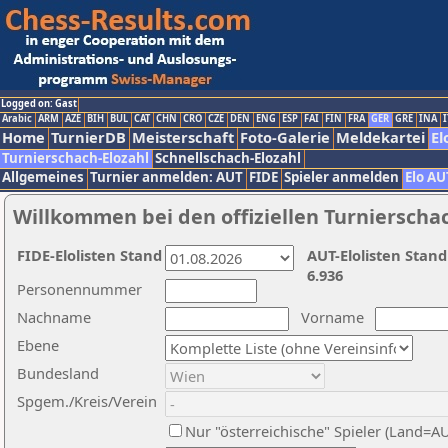
Logged on: Gast
Arabic
ARM
AZE
BIH
BUL
CAT
CHN
CRO
CZE
DEN
ENG
ESP
FAI
FIN
FRA
GER
GRE
INA
I
Home
TurnierDB
Meisterschaft
Foto-Galerie
Meldekartei
El
Turnierschach-Elozahl
Schnellschach-Elozahl
Allgemeines
Turnier anmelden: AUT
FIDE
Spieler anmelden
Elo AU
Willkommen bei den offiziellen Turnierscha
FIDE-Elolisten Stand
AUT-Elolisten Stand
6.936
Personennummer
Nachname
Vorname
Ebene
Bundesland
Spgem./Kreis/Verein
Nur "österreichische" Spieler (Land=A