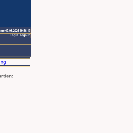
ime 07.08.2026 19:56:19
Login
Logout
artien: