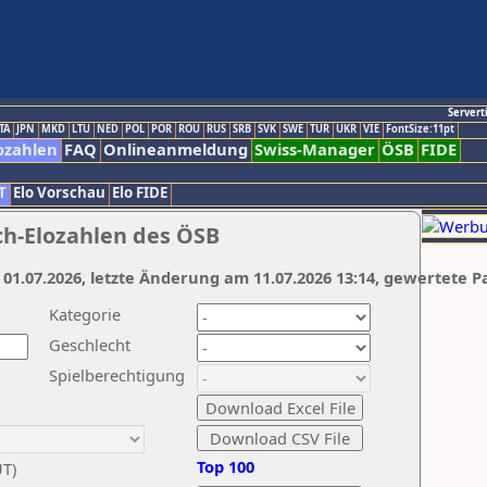
Servert
TA
JPN
MKD
LTU
NED
POL
POR
ROU
RUS
SRB
SVK
SWE
TUR
UKR
VIE
FontSize:11pt
ozahlen
FAQ
Onlineanmeldung
Swiss-Manager
ÖSB
FIDE
T
Elo Vorschau
Elo FIDE
ch-Elozahlen des ÖSB
 01.07.2026, letzte Änderung am 11.07.2026 13:14, gewertete P
Kategorie
Geschlecht
Spielberechtigung
Top 100
UT)