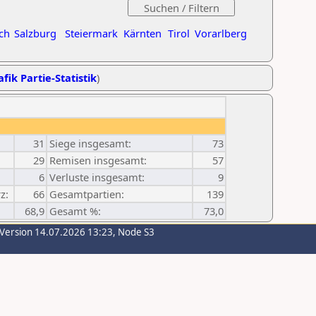
ch
Salzburg
Steiermark
Kärnten
Tirol
Vorarlberg
fik Partie-Statistik
)
31
Siege insgesamt:
73
29
Remisen insgesamt:
57
6
Verluste insgesamt:
9
z:
66
Gesamtpartien:
139
68,9
Gesamt %:
73,0
-Version 14.07.2026 13:23, Node S3