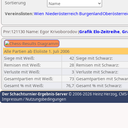
Sortierung
Vereinslisten:
Wien
Niederösterreich
Burgenland
Oberösterrei
Pnr:121130 Name: Egor Krivoborodov (
Grafik Elo-Zeitreihe
,
Gra
Alle Partien ab Eloliste 1. Juli 2006
Siege mit Weiß:
42
Siege mit Schwarz:
Remisen mit Weiß:
28
Remisen mit Schwarz:
Verluste mit Weiß:
3
Verluste mit Schwarz:
Gesamtpartien mit Weiß:
73
Gesamtpartien mit Schwar
Gesamt % mit Weiß:
76,7
Gesamt % mit Schwarz:
Der Schachturnier-Ergebnis-Server
© 2006-2026 Heinz Herzog
, CMS
Impressum / Nutzungsbedingungen