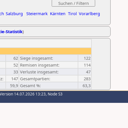
ch
Salzburg
Steiermark
Kärnten
Tirol
Vorarlberg
ie-Statistik
)
62
Siege insgesamt:
122
52
Remisen insgesamt:
114
33
Verluste insgesamt:
47
z:
147
Gesamtpartien:
283
59,9
Gesamt %:
63,3
-Version 14.07.2026 13:23, Node S3