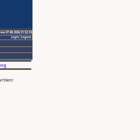
ime 07.08.2026 21:52:33
Login
Logout
artien: