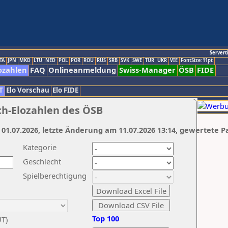
Servert
TA
JPN
MKD
LTU
NED
POL
POR
ROU
RUS
SRB
SVK
SWE
TUR
UKR
VIE
FontSize:11pt
ozahlen
FAQ
Onlineanmeldung
Swiss-Manager
ÖSB
FIDE
T
Elo Vorschau
Elo FIDE
ch-Elozahlen des ÖSB
 01.07.2026, letzte Änderung am 11.07.2026 13:14, gewertete P
Kategorie
Geschlecht
Spielberechtigung
Top 100
UT)