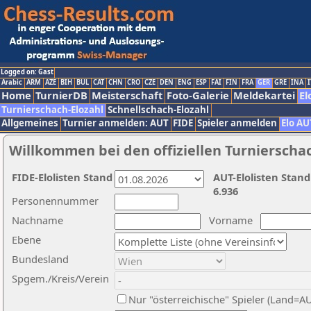
Logged on: Gast
Arabic
ARM
AZE
BIH
BUL
CAT
CHN
CRO
CZE
DEN
ENG
ESP
FAI
FIN
FRA
GER
GRE
INA
I
Home
TurnierDB
Meisterschaft
Foto-Galerie
Meldekartei
El
Turnierschach-Elozahl
Schnellschach-Elozahl
Allgemeines
Turnier anmelden: AUT
FIDE
Spieler anmelden
Elo AU
Willkommen bei den offiziellen Turnierscha
FIDE-Elolisten Stand
AUT-Elolisten Stand
6.936
Personennummer
Nachname
Vorname
Ebene
Bundesland
Spgem./Kreis/Verein
Nur "österreichische" Spieler (Land=A