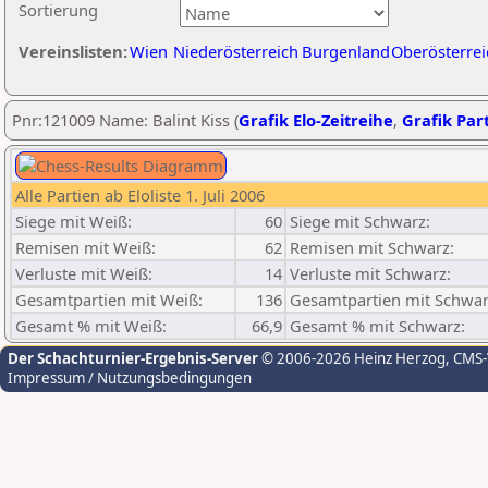
Sortierung
Vereinslisten:
Wien
Niederösterreich
Burgenland
Oberösterrei
Pnr:121009 Name: Balint Kiss (
Grafik Elo-Zeitreihe
,
Grafik Part
Alle Partien ab Eloliste 1. Juli 2006
Siege mit Weiß:
60
Siege mit Schwarz:
Remisen mit Weiß:
62
Remisen mit Schwarz:
Verluste mit Weiß:
14
Verluste mit Schwarz:
Gesamtpartien mit Weiß:
136
Gesamtpartien mit Schwar
Gesamt % mit Weiß:
66,9
Gesamt % mit Schwarz:
Der Schachturnier-Ergebnis-Server
© 2006-2026 Heinz Herzog
, CMS
Impressum / Nutzungsbedingungen