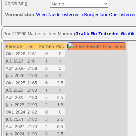
Sortierung
Vereinslisten:
Wien
Niederösterreich
Burgenland
Oberösterrei
Pnr:120990 Name: Jochen Maurer (
Grafik Elo-Zeitreihe
,
Grafik 
Periode
Elo
Partien
Pkt.
Okt. 2026
2161
0
0
Jul. 2026
2161
1
1
Apr. 2026
2158
8
5
Jan. 2026
2163
8
5
Okt. 2025
2165
6
3,5
Jul. 2025
2183
1
1
Apr. 2025
2180
5
2,5
Jan. 2025
2190
2
1,5
Okt. 2024
2182
0
0
Jul. 2024
2182
3
2,5
Apr. 2024
2174
4
0,5
Jan. 2024
2199
8
3,5