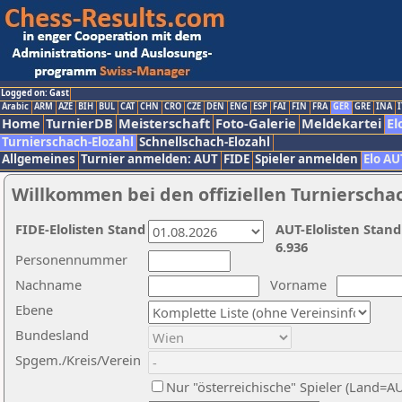
Logged on: Gast
Arabic
ARM
AZE
BIH
BUL
CAT
CHN
CRO
CZE
DEN
ENG
ESP
FAI
FIN
FRA
GER
GRE
INA
I
Home
TurnierDB
Meisterschaft
Foto-Galerie
Meldekartei
El
Turnierschach-Elozahl
Schnellschach-Elozahl
Allgemeines
Turnier anmelden: AUT
FIDE
Spieler anmelden
Elo AU
Willkommen bei den offiziellen Turnierscha
FIDE-Elolisten Stand
AUT-Elolisten Stand
6.936
Personennummer
Nachname
Vorname
Ebene
Bundesland
Spgem./Kreis/Verein
Nur "österreichische" Spieler (Land=A