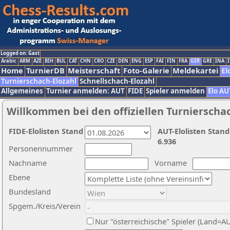
Logged on: Gast
Arabic
ARM
AZE
BIH
BUL
CAT
CHN
CRO
CZE
DEN
ENG
ESP
FAI
FIN
FRA
GER
GRE
INA
I
Home
TurnierDB
Meisterschaft
Foto-Galerie
Meldekartei
El
Turnierschach-Elozahl
Schnellschach-Elozahl
Allgemeines
Turnier anmelden: AUT
FIDE
Spieler anmelden
Elo AU
Willkommen bei den offiziellen Turnierscha
FIDE-Elolisten Stand
AUT-Elolisten Stand
6.936
Personennummer
Nachname
Vorname
Ebene
Bundesland
Spgem./Kreis/Verein
Nur "österreichische" Spieler (Land=A