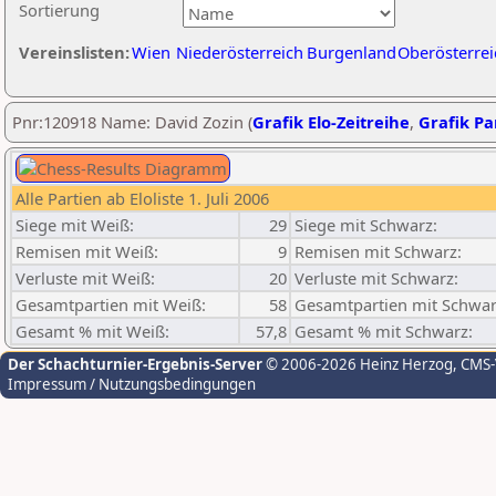
Sortierung
Vereinslisten:
Wien
Niederösterreich
Burgenland
Oberösterrei
Pnr:120918 Name: David Zozin (
Grafik Elo-Zeitreihe
,
Grafik Par
Alle Partien ab Eloliste 1. Juli 2006
Siege mit Weiß:
29
Siege mit Schwarz:
Remisen mit Weiß:
9
Remisen mit Schwarz:
Verluste mit Weiß:
20
Verluste mit Schwarz:
Gesamtpartien mit Weiß:
58
Gesamtpartien mit Schwar
Gesamt % mit Weiß:
57,8
Gesamt % mit Schwarz:
Der Schachturnier-Ergebnis-Server
© 2006-2026 Heinz Herzog
, CMS
Impressum / Nutzungsbedingungen