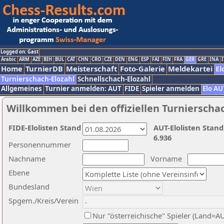
Logged on: Gast
Arabic
ARM
AZE
BIH
BUL
CAT
CHN
CRO
CZE
DEN
ENG
ESP
FAI
FIN
FRA
GER
GRE
INA
I
Home
TurnierDB
Meisterschaft
Foto-Galerie
Meldekartei
El
Turnierschach-Elozahl
Schnellschach-Elozahl
Allgemeines
Turnier anmelden: AUT
FIDE
Spieler anmelden
Elo AU
Willkommen bei den offiziellen Turnierscha
FIDE-Elolisten Stand
AUT-Elolisten Stand
6.936
Personennummer
Nachname
Vorname
Ebene
Bundesland
Spgem./Kreis/Verein
Nur "österreichische" Spieler (Land=A