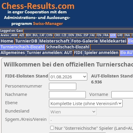
Logged on: Gast
Arabic
ARM
AZE
BIH
BUL
CAT
CHN
CRO
CZE
DEN
ENG
ESP
FAI
FIN
FRA
GER
GRE
INA
I
Home
TurnierDB
Meisterschaft
Foto-Galerie
Meldekartei
El
Turnierschach-Elozahl
Schnellschach-Elozahl
Allgemeines
Turnier anmelden: AUT
FIDE
Spieler anmelden
Elo AU
Willkommen bei den offiziellen Turnierscha
FIDE-Elolisten Stand
AUT-Elolisten Stand
6.936
Personennummer
Nachname
Vorname
Ebene
Bundesland
Spgem./Kreis/Verein
Nur "österreichische" Spieler (Land=A