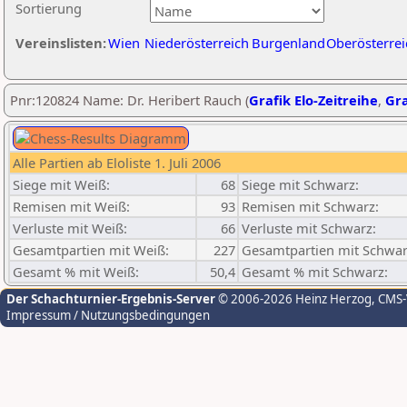
Sortierung
Vereinslisten:
Wien
Niederösterreich
Burgenland
Oberösterrei
Pnr:120824 Name: Dr. Heribert Rauch (
Grafik Elo-Zeitreihe
,
Gra
Alle Partien ab Eloliste 1. Juli 2006
Siege mit Weiß:
68
Siege mit Schwarz:
Remisen mit Weiß:
93
Remisen mit Schwarz:
Verluste mit Weiß:
66
Verluste mit Schwarz:
Gesamtpartien mit Weiß:
227
Gesamtpartien mit Schwar
Gesamt % mit Weiß:
50,4
Gesamt % mit Schwarz:
Der Schachturnier-Ergebnis-Server
© 2006-2026 Heinz Herzog
, CMS
Impressum / Nutzungsbedingungen