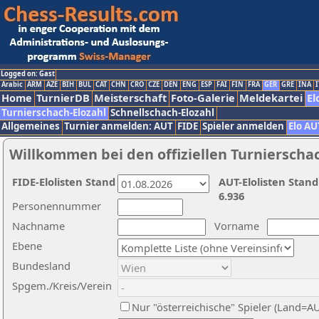
Logged on: Gast
Arabic
ARM
AZE
BIH
BUL
CAT
CHN
CRO
CZE
DEN
ENG
ESP
FAI
FIN
FRA
GER
GRE
INA
I
Home
TurnierDB
Meisterschaft
Foto-Galerie
Meldekartei
El
Turnierschach-Elozahl
Schnellschach-Elozahl
Allgemeines
Turnier anmelden: AUT
FIDE
Spieler anmelden
Elo AU
Willkommen bei den offiziellen Turnierscha
FIDE-Elolisten Stand
AUT-Elolisten Stand
6.936
Personennummer
Nachname
Vorname
Ebene
Bundesland
Spgem./Kreis/Verein
Nur "österreichische" Spieler (Land=A