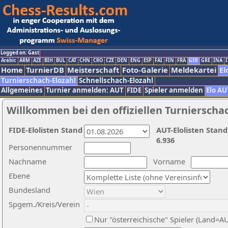
Logged on: Gast
Arabic
ARM
AZE
BIH
BUL
CAT
CHN
CRO
CZE
DEN
ENG
ESP
FAI
FIN
FRA
GER
GRE
INA
I
Home
TurnierDB
Meisterschaft
Foto-Galerie
Meldekartei
El
Turnierschach-Elozahl
Schnellschach-Elozahl
Allgemeines
Turnier anmelden: AUT
FIDE
Spieler anmelden
Elo AU
Willkommen bei den offiziellen Turnierscha
FIDE-Elolisten Stand
AUT-Elolisten Stand
6.936
Personennummer
Nachname
Vorname
Ebene
Bundesland
Spgem./Kreis/Verein
Nur "österreichische" Spieler (Land=A