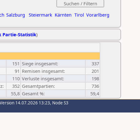
ch
Salzburg
Steiermark
Kärnten
Tirol
Vorarlberg
 Partie-Statistik
)
151
Siege insgesamt:
337
91
Remisen insgesamt:
201
110
Verluste insgesamt:
198
z:
352
Gesamtpartien:
736
55,8
Gesamt %:
59,4
-Version 14.07.2026 13:23, Node S3