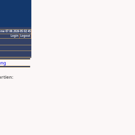
ime 07.08.2026 05:02:45
Login
Logout
artien: