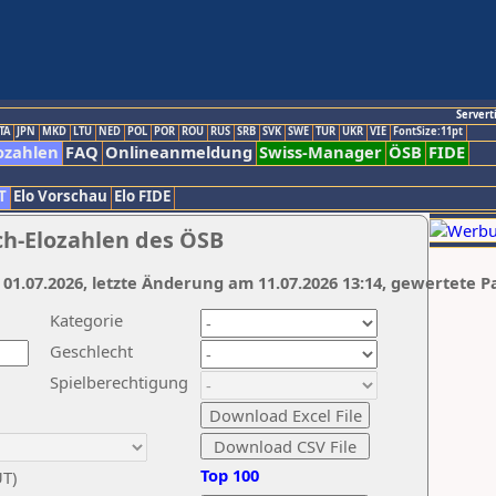
Servert
TA
JPN
MKD
LTU
NED
POL
POR
ROU
RUS
SRB
SVK
SWE
TUR
UKR
VIE
FontSize:11pt
ozahlen
FAQ
Onlineanmeldung
Swiss-Manager
ÖSB
FIDE
T
Elo Vorschau
Elo FIDE
ch-Elozahlen des ÖSB
 01.07.2026, letzte Änderung am 11.07.2026 13:14, gewertete P
Kategorie
Geschlecht
Spielberechtigung
Top 100
UT)