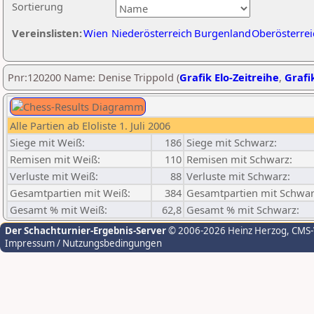
Sortierung
Vereinslisten:
Wien
Niederösterreich
Burgenland
Oberösterrei
Pnr:120200 Name: Denise Trippold (
Grafik Elo-Zeitreihe
,
Grafik
Alle Partien ab Eloliste 1. Juli 2006
Siege mit Weiß:
186
Siege mit Schwarz:
Remisen mit Weiß:
110
Remisen mit Schwarz:
Verluste mit Weiß:
88
Verluste mit Schwarz:
Gesamtpartien mit Weiß:
384
Gesamtpartien mit Schwar
Gesamt % mit Weiß:
62,8
Gesamt % mit Schwarz:
Der Schachturnier-Ergebnis-Server
© 2006-2026 Heinz Herzog
, CMS
Impressum / Nutzungsbedingungen