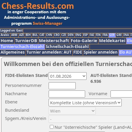
Logged on: Gast
Arabic
ARM
AZE
BIH
BUL
CAT
CHN
CRO
CZE
DEN
ENG
ESP
FAI
FIN
FRA
GER
GRE
INA
I
Home
TurnierDB
Meisterschaft
Foto-Galerie
Meldekartei
El
Turnierschach-Elozahl
Schnellschach-Elozahl
Allgemeines
Turnier anmelden: AUT
FIDE
Spieler anmelden
Elo AU
Willkommen bei den offiziellen Turnierscha
FIDE-Elolisten Stand
AUT-Elolisten Stand
6.936
Personennummer
Nachname
Vorname
Ebene
Bundesland
Spgem./Kreis/Verein
Nur "österreichische" Spieler (Land=A