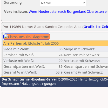
Sortierung
Vereinslisten:
Wien
Niederösterreich
Burgenland
Oberösterrei
Pnr:119869 Name: Gladis Sandra Cespedes Alba (
Grafik Elo-Zei
Alle Partien ab Eloliste 1. Juli 2006
Siege mit Weiß:
36
Siege mit Schwarz:
Remisen mit Weiß:
24
Remisen mit Schwarz:
Verluste mit Weiß:
29
Verluste mit Schwarz:
Gesamtpartien mit Weiß:
89
Gesamtpartien mit Schwar
Gesamt % mit Weiß:
53,9
Gesamt % mit Schwarz:
Der Schachturnier-Ergebnis-Server
© 2006-2026 Heinz Herzog
, CMS
Impressum / Nutzungsbedingungen