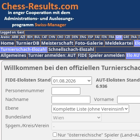
Logged on: Gast
Arabic
ARM
AZE
BIH
BUL
CAT
CHN
CRO
CZE
DEN
ENG
ESP
FAI
FIN
FRA
GER
GRE
INA
I
Home
TurnierDB
Meisterschaft
Foto-Galerie
Meldekartei
El
Turnierschach-Elozahl
Schnellschach-Elozahl
Allgemeines
Turnier anmelden: AUT
FIDE
Spieler anmelden
Elo AU
Willkommen bei den offiziellen Turnierscha
FIDE-Elolisten Stand
AUT-Elolisten Stand
6.936
Personennummer
Nachname
Vorname
Ebene
Bundesland
Spgem./Kreis/Verein
Nur "österreichische" Spieler (Land=A