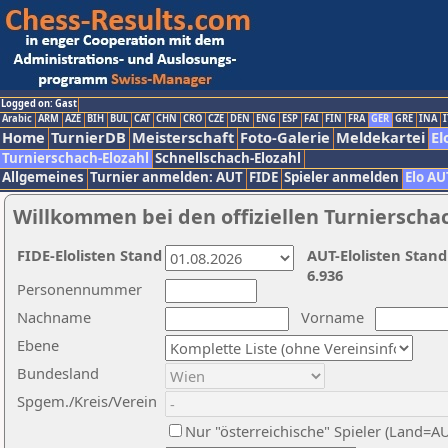
Logged on: Gast
Arabic
ARM
AZE
BIH
BUL
CAT
CHN
CRO
CZE
DEN
ENG
ESP
FAI
FIN
FRA
GER
GRE
INA
I
Home
TurnierDB
Meisterschaft
Foto-Galerie
Meldekartei
El
Turnierschach-Elozahl
Schnellschach-Elozahl
Allgemeines
Turnier anmelden: AUT
FIDE
Spieler anmelden
Elo AU
Willkommen bei den offiziellen Turnierscha
FIDE-Elolisten Stand
AUT-Elolisten Stand
6.936
Personennummer
Nachname
Vorname
Ebene
Bundesland
Spgem./Kreis/Verein
Nur "österreichische" Spieler (Land=A