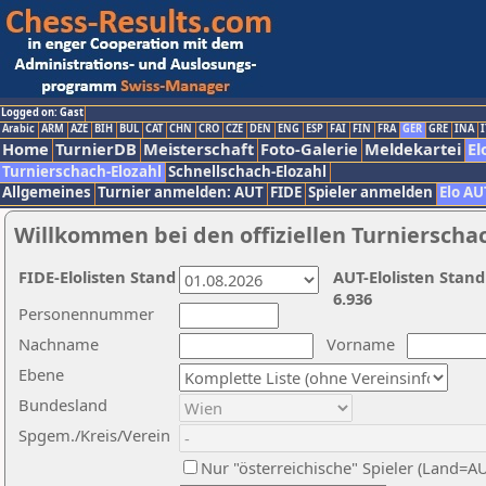
Logged on: Gast
Arabic
ARM
AZE
BIH
BUL
CAT
CHN
CRO
CZE
DEN
ENG
ESP
FAI
FIN
FRA
GER
GRE
INA
I
Home
TurnierDB
Meisterschaft
Foto-Galerie
Meldekartei
El
Turnierschach-Elozahl
Schnellschach-Elozahl
Allgemeines
Turnier anmelden: AUT
FIDE
Spieler anmelden
Elo AU
Willkommen bei den offiziellen Turnierscha
FIDE-Elolisten Stand
AUT-Elolisten Stand
6.936
Personennummer
Nachname
Vorname
Ebene
Bundesland
Spgem./Kreis/Verein
Nur "österreichische" Spieler (Land=A