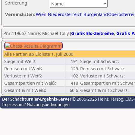
Sortierung
Vereinslisten:
Wien
Niederösterreich
Burgenland
Oberösterrei
Pnr:119667 Name: Michael Tölly (
Grafik Elo-Zeitreihe
,
Grafik Pa
Alle Partien ab Eloliste 1. Juli 2006
Siege mit Weiß:
191
Siege mit Schwarz:
Remisen mit Weiß:
125
Remisen mit Schwarz:
Verluste mit Weiß:
102
Verluste mit Schwarz:
Gesamtpartien mit Weiß:
418
Gesamtpartien mit Schwar
Gesamt % mit Weiß:
60,6
Gesamt % mit Schwarz:
Der Schachturnier-Ergebnis-Server
© 2006-2026 Heinz Herzog
, CMS
Impressum / Nutzungsbedingungen