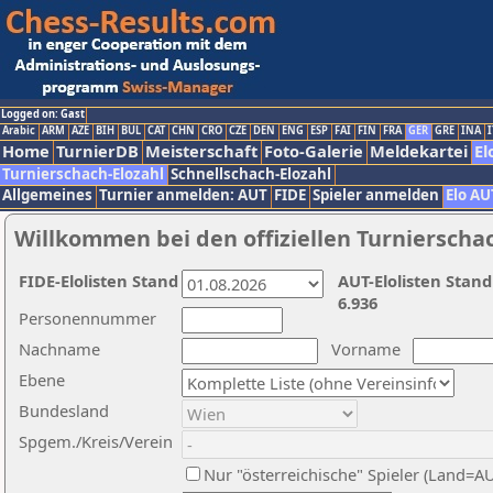
Logged on: Gast
Arabic
ARM
AZE
BIH
BUL
CAT
CHN
CRO
CZE
DEN
ENG
ESP
FAI
FIN
FRA
GER
GRE
INA
I
Home
TurnierDB
Meisterschaft
Foto-Galerie
Meldekartei
El
Turnierschach-Elozahl
Schnellschach-Elozahl
Allgemeines
Turnier anmelden: AUT
FIDE
Spieler anmelden
Elo AU
Willkommen bei den offiziellen Turnierscha
FIDE-Elolisten Stand
AUT-Elolisten Stand
6.936
Personennummer
Nachname
Vorname
Ebene
Bundesland
Spgem./Kreis/Verein
Nur "österreichische" Spieler (Land=A