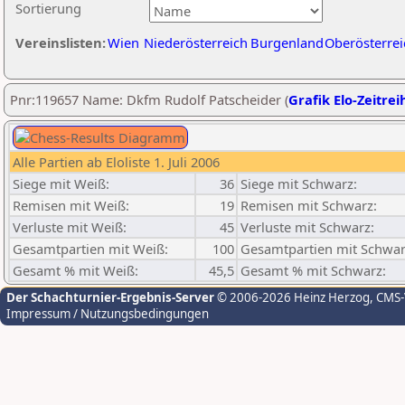
Sortierung
Vereinslisten:
Wien
Niederösterreich
Burgenland
Oberösterrei
Pnr:119657 Name: Dkfm Rudolf Patscheider (
Grafik Elo-Zeitrei
Alle Partien ab Eloliste 1. Juli 2006
Siege mit Weiß:
36
Siege mit Schwarz:
Remisen mit Weiß:
19
Remisen mit Schwarz:
Verluste mit Weiß:
45
Verluste mit Schwarz:
Gesamtpartien mit Weiß:
100
Gesamtpartien mit Schwar
Gesamt % mit Weiß:
45,5
Gesamt % mit Schwarz:
Der Schachturnier-Ergebnis-Server
© 2006-2026 Heinz Herzog
, CMS
Impressum / Nutzungsbedingungen