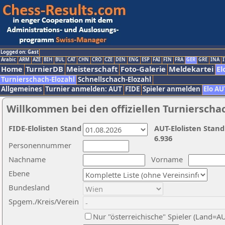
Logged on: Gast
Arabic
ARM
AZE
BIH
BUL
CAT
CHN
CRO
CZE
DEN
ENG
ESP
FAI
FIN
FRA
GER
GRE
INA
I
Home
TurnierDB
Meisterschaft
Foto-Galerie
Meldekartei
El
Turnierschach-Elozahl
Schnellschach-Elozahl
Allgemeines
Turnier anmelden: AUT
FIDE
Spieler anmelden
Elo AU
Willkommen bei den offiziellen Turnierscha
FIDE-Elolisten Stand
AUT-Elolisten Stand
6.936
Personennummer
Nachname
Vorname
Ebene
Bundesland
Spgem./Kreis/Verein
Nur "österreichische" Spieler (Land=A