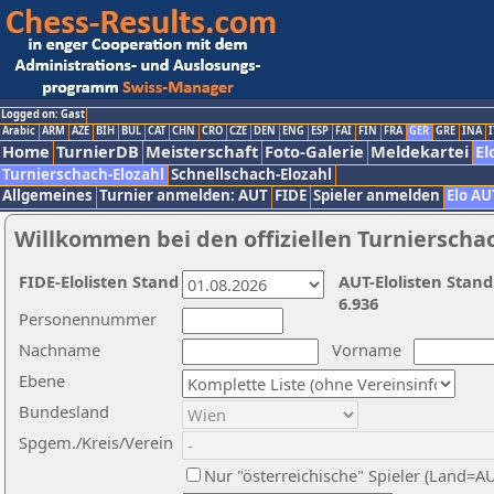
Logged on: Gast
Arabic
ARM
AZE
BIH
BUL
CAT
CHN
CRO
CZE
DEN
ENG
ESP
FAI
FIN
FRA
GER
GRE
INA
I
Home
TurnierDB
Meisterschaft
Foto-Galerie
Meldekartei
El
Turnierschach-Elozahl
Schnellschach-Elozahl
Allgemeines
Turnier anmelden: AUT
FIDE
Spieler anmelden
Elo AU
Willkommen bei den offiziellen Turnierscha
FIDE-Elolisten Stand
AUT-Elolisten Stand
6.936
Personennummer
Nachname
Vorname
Ebene
Bundesland
Spgem./Kreis/Verein
Nur "österreichische" Spieler (Land=A