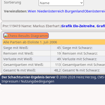
Sortierung
Vereinslisten:
Wien
Niederösterreich
Burgenland
Oberösterrei
Pnr:119419 Name: Markus Eberhart (
Grafik Elo-Zeitreihe
,
Grafi
Alle Partien ab Eloliste 1. Juli 2006
Siege mit Weiß:
45
Siege mit Schwarz:
Remisen mit Weiß:
19
Remisen mit Schwarz:
Verluste mit Weiß:
49
Verluste mit Schwarz:
Gesamtpartien mit Weiß:
113
Gesamtpartien mit Schwar
Gesamt % mit Weiß:
48,2
Gesamt % mit Schwarz:
Der Schachturnier-Ergebnis-Server
© 2006-2026 Heinz Herzog
, CMS
Impressum / Nutzungsbedingungen