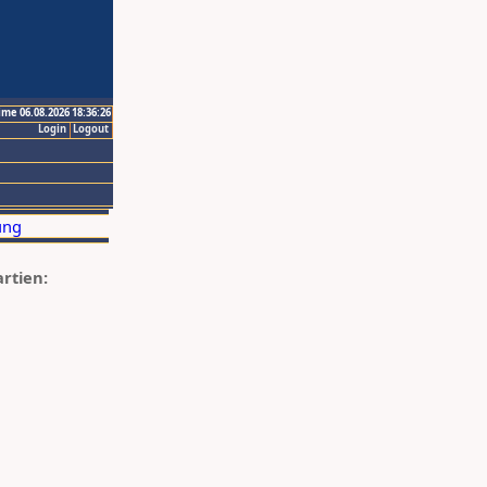
ime 06.08.2026 18:36:26
Login
Logout
artien: