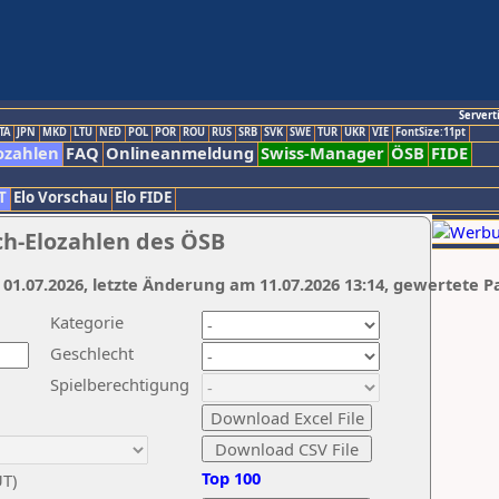
Servert
TA
JPN
MKD
LTU
NED
POL
POR
ROU
RUS
SRB
SVK
SWE
TUR
UKR
VIE
FontSize:11pt
ozahlen
FAQ
Onlineanmeldung
Swiss-Manager
ÖSB
FIDE
T
Elo Vorschau
Elo FIDE
ch-Elozahlen des ÖSB
 01.07.2026, letzte Änderung am 11.07.2026 13:14, gewertete P
Kategorie
Geschlecht
Spielberechtigung
Top 100
UT)