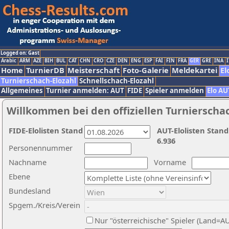
Logged on: Gast
Arabic
ARM
AZE
BIH
BUL
CAT
CHN
CRO
CZE
DEN
ENG
ESP
FAI
FIN
FRA
GER
GRE
INA
I
Home
TurnierDB
Meisterschaft
Foto-Galerie
Meldekartei
El
Turnierschach-Elozahl
Schnellschach-Elozahl
Allgemeines
Turnier anmelden: AUT
FIDE
Spieler anmelden
Elo AU
Willkommen bei den offiziellen Turnierscha
FIDE-Elolisten Stand
AUT-Elolisten Stand
6.936
Personennummer
Nachname
Vorname
Ebene
Bundesland
Spgem./Kreis/Verein
Nur "österreichische" Spieler (Land=A