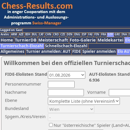
Logged on: Gast
Arabic
ARM
AZE
BIH
BUL
CAT
CHN
CRO
CZE
DEN
ENG
ESP
FAI
FIN
FRA
GER
GRE
INA
I
Home
TurnierDB
Meisterschaft
Foto-Galerie
Meldekartei
El
Turnierschach-Elozahl
Schnellschach-Elozahl
Allgemeines
Turnier anmelden: AUT
FIDE
Spieler anmelden
Elo AU
Willkommen bei den offiziellen Turnierscha
FIDE-Elolisten Stand
AUT-Elolisten Stand
6.936
Personennummer
Nachname
Vorname
Ebene
Bundesland
Spgem./Kreis/Verein
Nur "österreichische" Spieler (Land=A