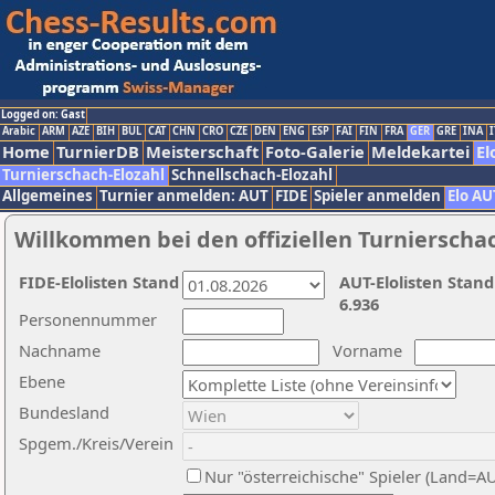
Logged on: Gast
Arabic
ARM
AZE
BIH
BUL
CAT
CHN
CRO
CZE
DEN
ENG
ESP
FAI
FIN
FRA
GER
GRE
INA
I
Home
TurnierDB
Meisterschaft
Foto-Galerie
Meldekartei
El
Turnierschach-Elozahl
Schnellschach-Elozahl
Allgemeines
Turnier anmelden: AUT
FIDE
Spieler anmelden
Elo AU
Willkommen bei den offiziellen Turnierscha
FIDE-Elolisten Stand
AUT-Elolisten Stand
6.936
Personennummer
Nachname
Vorname
Ebene
Bundesland
Spgem./Kreis/Verein
Nur "österreichische" Spieler (Land=A