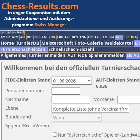
Logged on: Gast
Arabic
ARM
AZE
BIH
BUL
CAT
CHN
CRO
CZE
DEN
ENG
ESP
FAI
FIN
FRA
GER
GRE
INA
I
Home
TurnierDB
Meisterschaft
Foto-Galerie
Meldekartei
El
Turnierschach-Elozahl
Schnellschach-Elozahl
Allgemeines
Turnier anmelden: AUT
FIDE
Spieler anmelden
Elo AU
Willkommen bei den offiziellen Turnierscha
FIDE-Elolisten Stand
AUT-Elolisten Stand
6.936
Personennummer
Nachname
Vorname
Ebene
Bundesland
Spgem./Kreis/Verein
Nur "österreichische" Spieler (Land=A