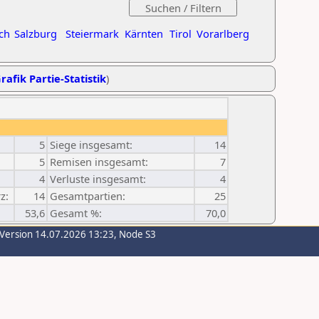
ch
Salzburg
Steiermark
Kärnten
Tirol
Vorarlberg
rafik Partie-Statistik
)
5
Siege insgesamt:
14
5
Remisen insgesamt:
7
4
Verluste insgesamt:
4
z:
14
Gesamtpartien:
25
53,6
Gesamt %:
70,0
-Version 14.07.2026 13:23, Node S3