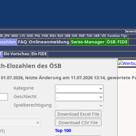
Servert
TA
JPN
MKD
LTU
NED
POL
POR
ROU
RUS
SRB
SVK
SWE
TUR
UKR
VIE
FontSize:11pt
ozahlen
FAQ
Onlineanmeldung
Swiss-Manager
ÖSB
FIDE
T
Elo Vorschau
Elo FIDE
ch-Elozahlen des ÖSB
 01.07.2026, letzte Änderung am 11.07.2026 13:14, gewertete P
Kategorie
Geschlecht
Spielberechtigung
Top 100
UT)