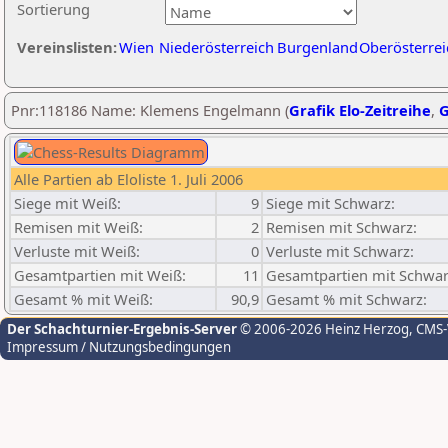
Sortierung
Vereinslisten:
Wien
Niederösterreich
Burgenland
Oberösterrei
Pnr:118186 Name: Klemens Engelmann (
Grafik Elo-Zeitreihe
,
G
Alle Partien ab Eloliste 1. Juli 2006
Siege mit Weiß:
9
Siege mit Schwarz:
Remisen mit Weiß:
2
Remisen mit Schwarz:
Verluste mit Weiß:
0
Verluste mit Schwarz:
Gesamtpartien mit Weiß:
11
Gesamtpartien mit Schwar
Gesamt % mit Weiß:
90,9
Gesamt % mit Schwarz:
Der Schachturnier-Ergebnis-Server
© 2006-2026 Heinz Herzog
, CMS
Impressum / Nutzungsbedingungen