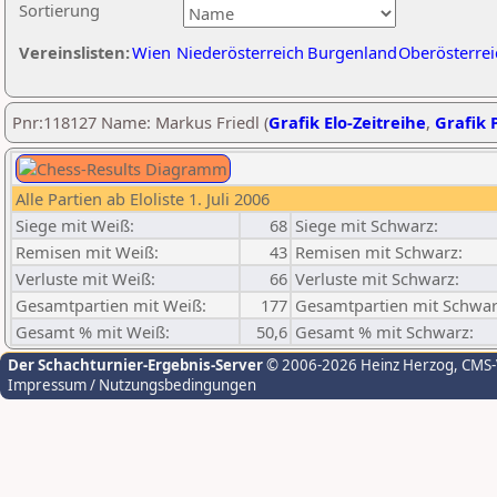
Sortierung
Vereinslisten:
Wien
Niederösterreich
Burgenland
Oberösterrei
Pnr:118127 Name: Markus Friedl (
Grafik Elo-Zeitreihe
,
Grafik P
Alle Partien ab Eloliste 1. Juli 2006
Siege mit Weiß:
68
Siege mit Schwarz:
Remisen mit Weiß:
43
Remisen mit Schwarz:
Verluste mit Weiß:
66
Verluste mit Schwarz:
Gesamtpartien mit Weiß:
177
Gesamtpartien mit Schwar
Gesamt % mit Weiß:
50,6
Gesamt % mit Schwarz:
Der Schachturnier-Ergebnis-Server
© 2006-2026 Heinz Herzog
, CMS
Impressum / Nutzungsbedingungen