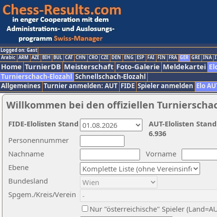
Logged on: Gast
Arabic
ARM
AZE
BIH
BUL
CAT
CHN
CRO
CZE
DEN
ENG
ESP
FAI
FIN
FRA
GER
GRE
INA
I
Home
TurnierDB
Meisterschaft
Foto-Galerie
Meldekartei
El
Turnierschach-Elozahl
Schnellschach-Elozahl
Allgemeines
Turnier anmelden: AUT
FIDE
Spieler anmelden
Elo AU
Willkommen bei den offiziellen Turnierscha
FIDE-Elolisten Stand
AUT-Elolisten Stand
6.936
Personennummer
Nachname
Vorname
Ebene
Bundesland
Spgem./Kreis/Verein
Nur "österreichische" Spieler (Land=A