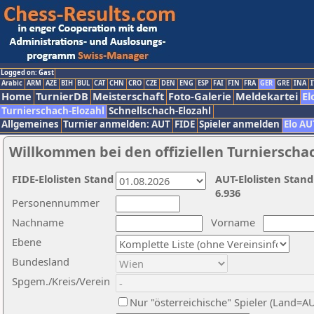
Logged on: Gast
Arabic
ARM
AZE
BIH
BUL
CAT
CHN
CRO
CZE
DEN
ENG
ESP
FAI
FIN
FRA
GER
GRE
INA
I
Home
TurnierDB
Meisterschaft
Foto-Galerie
Meldekartei
El
Turnierschach-Elozahl
Schnellschach-Elozahl
Allgemeines
Turnier anmelden: AUT
FIDE
Spieler anmelden
Elo AU
Willkommen bei den offiziellen Turnierscha
FIDE-Elolisten Stand
AUT-Elolisten Stand
6.936
Personennummer
Nachname
Vorname
Ebene
Bundesland
Spgem./Kreis/Verein
Nur "österreichische" Spieler (Land=A