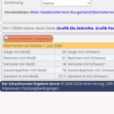
Sortierung
Vereinslisten:
Wien
Niederösterreich
Burgenland
Oberösterrei
Pnr:118094 Name: Kevin Denk (
Grafik Elo-Zeitreihe
,
Grafik Par
Alle Partien ab Eloliste 1. Juli 2006
Siege mit Weiß:
29
Siege mit Schwarz:
Remisen mit Weiß:
31
Remisen mit Schwarz:
Verluste mit Weiß:
18
Verluste mit Schwarz:
Gesamtpartien mit Weiß:
78
Gesamtpartien mit Schwar
Gesamt % mit Weiß:
57,1
Gesamt % mit Schwarz:
Der Schachturnier-Ergebnis-Server
© 2006-2026 Heinz Herzog
, CMS
Impressum / Nutzungsbedingungen