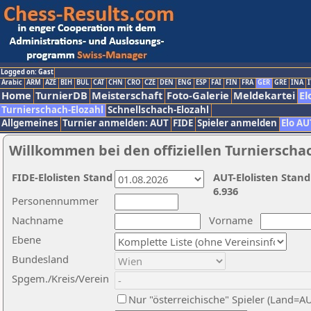
Logged on: Gast
Arabic
ARM
AZE
BIH
BUL
CAT
CHN
CRO
CZE
DEN
ENG
ESP
FAI
FIN
FRA
GER
GRE
INA
I
Home
TurnierDB
Meisterschaft
Foto-Galerie
Meldekartei
El
Turnierschach-Elozahl
Schnellschach-Elozahl
Allgemeines
Turnier anmelden: AUT
FIDE
Spieler anmelden
Elo AU
Willkommen bei den offiziellen Turnierscha
FIDE-Elolisten Stand
AUT-Elolisten Stand
6.936
Personennummer
Nachname
Vorname
Ebene
Bundesland
Spgem./Kreis/Verein
Nur "österreichische" Spieler (Land=A