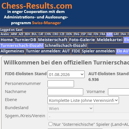
Logged on: Gast
Arabic
ARM
AZE
BIH
BUL
CAT
CHN
CRO
CZE
DEN
ENG
ESP
FAI
FIN
FRA
GER
GRE
INA
I
Home
TurnierDB
Meisterschaft
Foto-Galerie
Meldekartei
El
Turnierschach-Elozahl
Schnellschach-Elozahl
Allgemeines
Turnier anmelden: AUT
FIDE
Spieler anmelden
Elo AU
Willkommen bei den offiziellen Turnierscha
FIDE-Elolisten Stand
AUT-Elolisten Stand
6.936
Personennummer
Nachname
Vorname
Ebene
Bundesland
Spgem./Kreis/Verein
Nur "österreichische" Spieler (Land=A