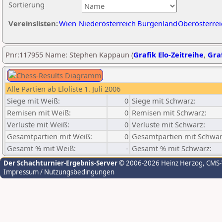
Sortierung
Vereinslisten:
Wien
Niederösterreich
Burgenland
Oberösterrei
Pnr:117955 Name: Stephen Kappaun (
Grafik Elo-Zeitreihe
,
Graf
Alle Partien ab Eloliste 1. Juli 2006
Siege mit Weiß:
0
Siege mit Schwarz:
Remisen mit Weiß:
0
Remisen mit Schwarz:
Verluste mit Weiß:
0
Verluste mit Schwarz:
Gesamtpartien mit Weiß:
0
Gesamtpartien mit Schwar
Gesamt % mit Weiß:
-
Gesamt % mit Schwarz:
Der Schachturnier-Ergebnis-Server
© 2006-2026 Heinz Herzog
, CMS
Impressum / Nutzungsbedingungen