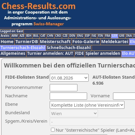
Logged on: Gast
Arabic
ARM
AZE
BIH
BUL
CAT
CHN
CRO
CZE
DEN
ENG
ESP
FAI
FIN
FRA
GER
GRE
INA
I
Home
TurnierDB
Meisterschaft
Foto-Galerie
Meldekartei
El
Turnierschach-Elozahl
Schnellschach-Elozahl
Allgemeines
Turnier anmelden: AUT
FIDE
Spieler anmelden
Elo AU
Willkommen bei den offiziellen Turnierscha
FIDE-Elolisten Stand
AUT-Elolisten Stand
6.936
Personennummer
Nachname
Vorname
Ebene
Bundesland
Spgem./Kreis/Verein
Nur "österreichische" Spieler (Land=A