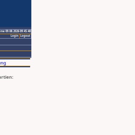
ime 09.08.2026 09:45:48
Login
Logout
artien: