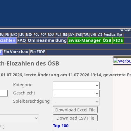
Servert
TA
JPN
MKD
LTU
NED
POL
POR
ROU
RUS
SRB
SVK
SWE
TUR
UKR
VIE
FontSize:11pt
ozahlen
FAQ
Onlineanmeldung
Swiss-Manager
ÖSB
FIDE
T
Elo Vorschau
Elo FIDE
ch-Elozahlen des ÖSB
 01.07.2026, letzte Änderung am 11.07.2026 13:14, gewertete P
Kategorie
Geschlecht
Spielberechtigung
Top 100
UT)