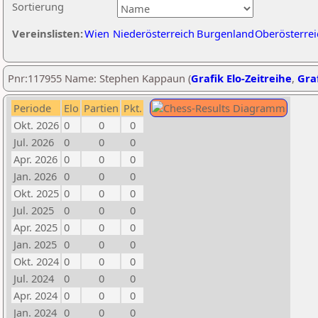
Sortierung
Vereinslisten:
Wien
Niederösterreich
Burgenland
Oberösterrei
Pnr:117955 Name: Stephen Kappaun (
Grafik Elo-Zeitreihe
,
Graf
Periode
Elo
Partien
Pkt.
Okt. 2026
0
0
0
Jul. 2026
0
0
0
Apr. 2026
0
0
0
Jan. 2026
0
0
0
Okt. 2025
0
0
0
Jul. 2025
0
0
0
Apr. 2025
0
0
0
Jan. 2025
0
0
0
Okt. 2024
0
0
0
Jul. 2024
0
0
0
Apr. 2024
0
0
0
Jan. 2024
0
0
0