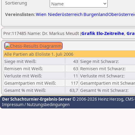
Sortierung
Vereinslisten:
Wien
Niederösterreich
Burgenland
Oberösterrei
Pnr:117485 Name: Dr. Markus Meudt (
Grafik Elo-Zeitreihe
,
Graf
Alle Partien ab Eloliste 1. Juli 2006
Siege mit Weiß:
43
Siege mit Schwarz:
Remisen mit Weiß:
63
Remisen mit Schwarz:
Verluste mit Weiß:
11
Verluste mit Schwarz:
Gesamtpartien mit Weiß:
117
Gesamtpartien mit Schwar
Gesamt % mit Weiß:
63,7
Gesamt % mit Schwarz:
Der Schachturnier-Ergebnis-Server
© 2006-2026 Heinz Herzog
, CMS
Impressum / Nutzungsbedingungen