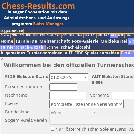
Logged on: Gast
Arabic
ARM
AZE
BIH
BUL
CAT
CHN
CRO
CZE
DEN
ENG
ESP
FAI
FIN
FRA
GER
GRE
INA
I
Home
TurnierDB
Meisterschaft
Foto-Galerie
Meldekartei
El
Turnierschach-Elozahl
Schnellschach-Elozahl
Allgemeines
Turnier anmelden: AUT
FIDE
Spieler anmelden
Elo AU
Willkommen bei den offiziellen Turnierscha
FIDE-Elolisten Stand
AUT-Elolisten Stand
6.936
Personennummer
Nachname
Vorname
Ebene
Bundesland
Spgem./Kreis/Verein
Nur "österreichische" Spieler (Land=A