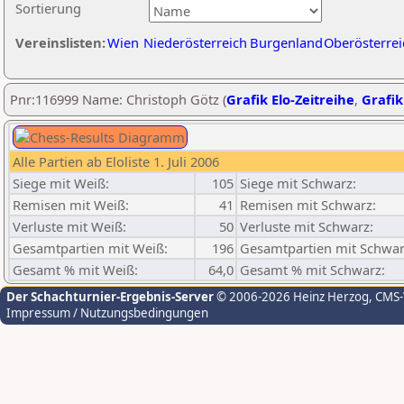
Sortierung
Vereinslisten:
Wien
Niederösterreich
Burgenland
Oberösterrei
Pnr:116999 Name: Christoph Götz (
Grafik Elo-Zeitreihe
,
Grafik
Alle Partien ab Eloliste 1. Juli 2006
Siege mit Weiß:
105
Siege mit Schwarz:
Remisen mit Weiß:
41
Remisen mit Schwarz:
Verluste mit Weiß:
50
Verluste mit Schwarz:
Gesamtpartien mit Weiß:
196
Gesamtpartien mit Schwar
Gesamt % mit Weiß:
64,0
Gesamt % mit Schwarz:
Der Schachturnier-Ergebnis-Server
© 2006-2026 Heinz Herzog
, CMS
Impressum / Nutzungsbedingungen