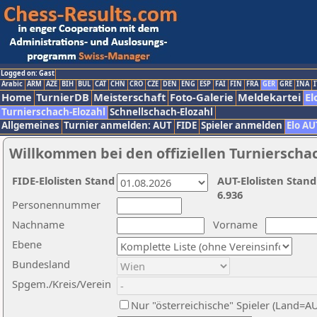
Logged on: Gast
Arabic
ARM
AZE
BIH
BUL
CAT
CHN
CRO
CZE
DEN
ENG
ESP
FAI
FIN
FRA
GER
GRE
INA
I
Home
TurnierDB
Meisterschaft
Foto-Galerie
Meldekartei
El
Turnierschach-Elozahl
Schnellschach-Elozahl
Allgemeines
Turnier anmelden: AUT
FIDE
Spieler anmelden
Elo AU
Willkommen bei den offiziellen Turnierscha
FIDE-Elolisten Stand
AUT-Elolisten Stand
6.936
Personennummer
Nachname
Vorname
Ebene
Bundesland
Spgem./Kreis/Verein
Nur "österreichische" Spieler (Land=A