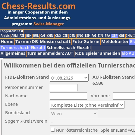
Logged on: Gast
Arabic
ARM
AZE
BIH
BUL
CAT
CHN
CRO
CZE
DEN
ENG
ESP
FAI
FIN
FRA
GER
GRE
INA
I
Home
TurnierDB
Meisterschaft
Foto-Galerie
Meldekartei
El
Turnierschach-Elozahl
Schnellschach-Elozahl
Allgemeines
Turnier anmelden: AUT
FIDE
Spieler anmelden
Elo AU
Willkommen bei den offiziellen Turnierscha
FIDE-Elolisten Stand
AUT-Elolisten Stand
6.936
Personennummer
Nachname
Vorname
Ebene
Bundesland
Spgem./Kreis/Verein
Nur "österreichische" Spieler (Land=A