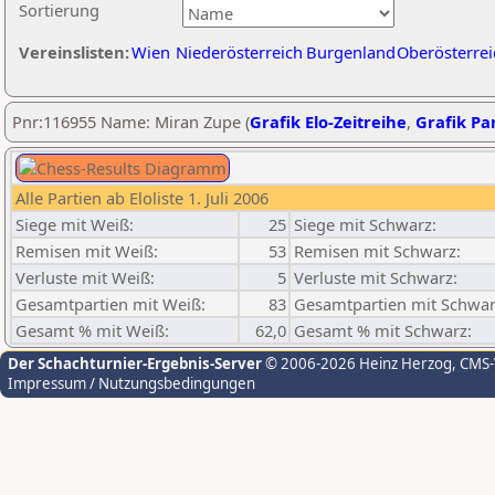
Sortierung
Vereinslisten:
Wien
Niederösterreich
Burgenland
Oberösterrei
Pnr:116955 Name: Miran Zupe (
Grafik Elo-Zeitreihe
,
Grafik Par
Alle Partien ab Eloliste 1. Juli 2006
Siege mit Weiß:
25
Siege mit Schwarz:
Remisen mit Weiß:
53
Remisen mit Schwarz:
Verluste mit Weiß:
5
Verluste mit Schwarz:
Gesamtpartien mit Weiß:
83
Gesamtpartien mit Schwar
Gesamt % mit Weiß:
62,0
Gesamt % mit Schwarz:
Der Schachturnier-Ergebnis-Server
© 2006-2026 Heinz Herzog
, CMS
Impressum / Nutzungsbedingungen