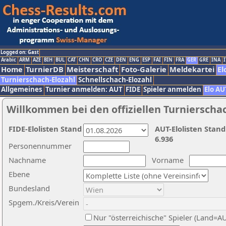
Logged on: Gast
Arabic
ARM
AZE
BIH
BUL
CAT
CHN
CRO
CZE
DEN
ENG
ESP
FAI
FIN
FRA
GER
GRE
INA
I
Home
TurnierDB
Meisterschaft
Foto-Galerie
Meldekartei
El
Turnierschach-Elozahl
Schnellschach-Elozahl
Allgemeines
Turnier anmelden: AUT
FIDE
Spieler anmelden
Elo AU
Willkommen bei den offiziellen Turnierscha
FIDE-Elolisten Stand
AUT-Elolisten Stand
6.936
Personennummer
Nachname
Vorname
Ebene
Bundesland
Spgem./Kreis/Verein
Nur "österreichische" Spieler (Land=A