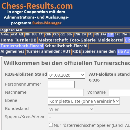
Logged on: Gast
Arabic
ARM
AZE
BIH
BUL
CAT
CHN
CRO
CZE
DEN
ENG
ESP
FAI
FIN
FRA
GER
GRE
INA
I
Home
TurnierDB
Meisterschaft
Foto-Galerie
Meldekartei
El
Turnierschach-Elozahl
Schnellschach-Elozahl
Allgemeines
Turnier anmelden: AUT
FIDE
Spieler anmelden
Elo AU
Willkommen bei den offiziellen Turnierscha
FIDE-Elolisten Stand
AUT-Elolisten Stand
6.936
Personennummer
Nachname
Vorname
Ebene
Bundesland
Spgem./Kreis/Verein
Nur "österreichische" Spieler (Land=A