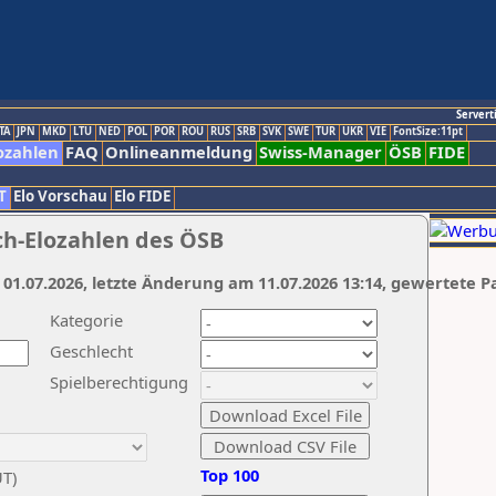
Servert
TA
JPN
MKD
LTU
NED
POL
POR
ROU
RUS
SRB
SVK
SWE
TUR
UKR
VIE
FontSize:11pt
ozahlen
FAQ
Onlineanmeldung
Swiss-Manager
ÖSB
FIDE
T
Elo Vorschau
Elo FIDE
ch-Elozahlen des ÖSB
 01.07.2026, letzte Änderung am 11.07.2026 13:14, gewertete P
Kategorie
Geschlecht
Spielberechtigung
Top 100
UT)