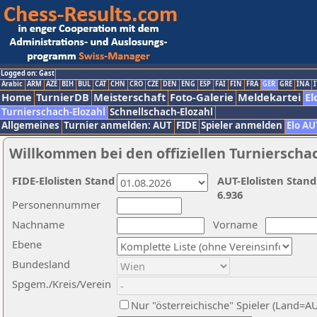
Logged on: Gast
Arabic
ARM
AZE
BIH
BUL
CAT
CHN
CRO
CZE
DEN
ENG
ESP
FAI
FIN
FRA
GER
GRE
INA
I
Home
TurnierDB
Meisterschaft
Foto-Galerie
Meldekartei
El
Turnierschach-Elozahl
Schnellschach-Elozahl
Allgemeines
Turnier anmelden: AUT
FIDE
Spieler anmelden
Elo AU
Willkommen bei den offiziellen Turnierscha
FIDE-Elolisten Stand
AUT-Elolisten Stand
6.936
Personennummer
Nachname
Vorname
Ebene
Bundesland
Spgem./Kreis/Verein
Nur "österreichische" Spieler (Land=A