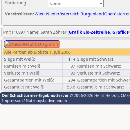
Sortierung
Vereinslisten:
Wien
Niederösterreich
Burgenland
Oberösterrei
Pnr:116897 Name: Sarah Zöhrer (
Grafik Elo-Zeitreihe
,
Grafik P
Alle Partien ab Eloliste 1. Juli 2006
Siege mit Weiß:
114
Siege mit Schwarz:
Remisen mit Weiß:
87
Remisen mit Schwarz:
Verluste mit Weiß:
93
Verluste mit Schwarz:
Gesamtpartien mit Weiß:
294
Gesamtpartien mit Schwar
Gesamt % mit Weiß:
53,6
Gesamt % mit Schwarz:
Der Schachturnier-Ergebnis-Server
© 2006-2026 Heinz Herzog
, CMS
Impressum / Nutzungsbedingungen