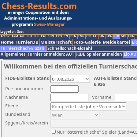
Logged on: Gast
Arabic
ARM
AZE
BIH
BUL
CAT
CHN
CRO
CZE
DEN
ENG
ESP
FAI
FIN
FRA
GER
GRE
INA
I
Home
TurnierDB
Meisterschaft
Foto-Galerie
Meldekartei
El
Turnierschach-Elozahl
Schnellschach-Elozahl
Allgemeines
Turnier anmelden: AUT
FIDE
Spieler anmelden
Elo AU
Willkommen bei den offiziellen Turnierscha
FIDE-Elolisten Stand
AUT-Elolisten Stand
6.936
Personennummer
Nachname
Vorname
Ebene
Bundesland
Spgem./Kreis/Verein
Nur "österreichische" Spieler (Land=A