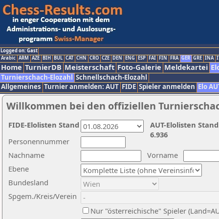
Logged on: Gast
Arabic
ARM
AZE
BIH
BUL
CAT
CHN
CRO
CZE
DEN
ENG
ESP
FAI
FIN
FRA
GER
GRE
INA
I
Home
TurnierDB
Meisterschaft
Foto-Galerie
Meldekartei
El
Turnierschach-Elozahl
Schnellschach-Elozahl
Allgemeines
Turnier anmelden: AUT
FIDE
Spieler anmelden
Elo AU
Willkommen bei den offiziellen Turnierscha
FIDE-Elolisten Stand
AUT-Elolisten Stand
6.936
Personennummer
Nachname
Vorname
Ebene
Bundesland
Spgem./Kreis/Verein
Nur "österreichische" Spieler (Land=A