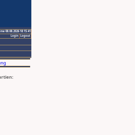
ime 08.08.2026 18:15:41
Login
Logout
artien: