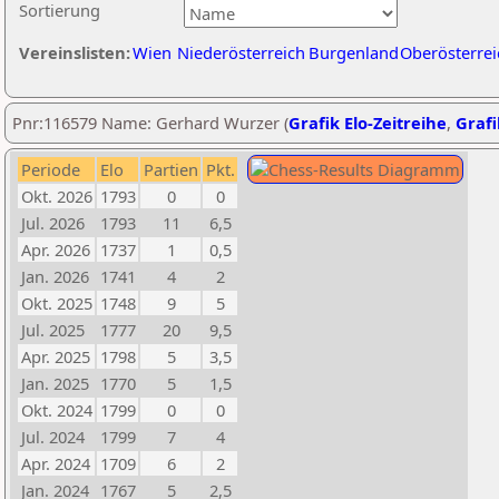
Sortierung
Vereinslisten:
Wien
Niederösterreich
Burgenland
Oberösterrei
Pnr:116579 Name: Gerhard Wurzer (
Grafik Elo-Zeitreihe
,
Grafi
Periode
Elo
Partien
Pkt.
Okt. 2026
1793
0
0
Jul. 2026
1793
11
6,5
Apr. 2026
1737
1
0,5
Jan. 2026
1741
4
2
Okt. 2025
1748
9
5
Jul. 2025
1777
20
9,5
Apr. 2025
1798
5
3,5
Jan. 2025
1770
5
1,5
Okt. 2024
1799
0
0
Jul. 2024
1799
7
4
Apr. 2024
1709
6
2
Jan. 2024
1767
5
2,5