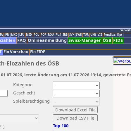
Servert
TA
JPN
MKD
LTU
NED
POL
POR
ROU
RUS
SRB
SVK
SWE
TUR
UKR
VIE
FontSize:11pt
ozahlen
FAQ
Onlineanmeldung
Swiss-Manager
ÖSB
FIDE
T
Elo Vorschau
Elo FIDE
ch-Elozahlen des ÖSB
 01.07.2026, letzte Änderung am 11.07.2026 13:14, gewertete P
Kategorie
Geschlecht
Spielberechtigung
Top 100
UT)