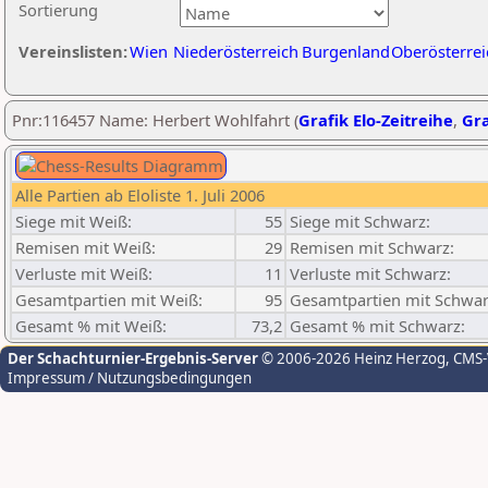
Sortierung
Vereinslisten:
Wien
Niederösterreich
Burgenland
Oberösterrei
Pnr:116457 Name: Herbert Wohlfahrt (
Grafik Elo-Zeitreihe
,
Gra
Alle Partien ab Eloliste 1. Juli 2006
Siege mit Weiß:
55
Siege mit Schwarz:
Remisen mit Weiß:
29
Remisen mit Schwarz:
Verluste mit Weiß:
11
Verluste mit Schwarz:
Gesamtpartien mit Weiß:
95
Gesamtpartien mit Schwar
Gesamt % mit Weiß:
73,2
Gesamt % mit Schwarz:
Der Schachturnier-Ergebnis-Server
© 2006-2026 Heinz Herzog
, CMS
Impressum / Nutzungsbedingungen