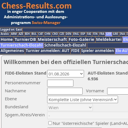
Logged on: Gast
Arabic
ARM
AZE
BIH
BUL
CAT
CHN
CRO
CZE
DEN
ENG
ESP
FAI
FIN
FRA
GER
GRE
INA
I
Home
TurnierDB
Meisterschaft
Foto-Galerie
Meldekartei
El
Turnierschach-Elozahl
Schnellschach-Elozahl
Allgemeines
Turnier anmelden: AUT
FIDE
Spieler anmelden
Elo AU
Willkommen bei den offiziellen Turnierscha
FIDE-Elolisten Stand
AUT-Elolisten Stand
6.936
Personennummer
Nachname
Vorname
Ebene
Bundesland
Spgem./Kreis/Verein
Nur "österreichische" Spieler (Land=A