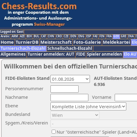
Logged on: Gast
Arabic
ARM
AZE
BIH
BUL
CAT
CHN
CRO
CZE
DEN
ENG
ESP
FAI
FIN
FRA
GER
GRE
INA
I
Home
TurnierDB
Meisterschaft
Foto-Galerie
Meldekartei
El
Turnierschach-Elozahl
Schnellschach-Elozahl
Allgemeines
Turnier anmelden: AUT
FIDE
Spieler anmelden
Elo AU
Willkommen bei den offiziellen Turnierscha
FIDE-Elolisten Stand
AUT-Elolisten Stand
6.936
Personennummer
Nachname
Vorname
Ebene
Bundesland
Spgem./Kreis/Verein
Nur "österreichische" Spieler (Land=A