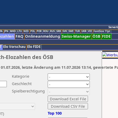
Servert
TA
JPN
MKD
LTU
NED
POL
POR
ROU
RUS
SRB
SVK
SWE
TUR
UKR
VIE
FontSize:11pt
ozahlen
FAQ
Onlineanmeldung
Swiss-Manager
ÖSB
FIDE
T
Elo Vorschau
Elo FIDE
ch-Elozahlen des ÖSB
 01.07.2026, letzte Änderung am 11.07.2026 13:14, gewertete P
Kategorie
Geschlecht
Spielberechtigung
Top 100
UT)