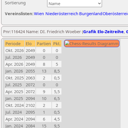
Sortierung
Vereinslisten:
Wien
Niederösterreich
Burgenland
Oberösterrei
Pnr:116424 Name: DI. Friedrich Woeber (
Grafik Elo-Zeitreihe
,
G
Periode
Elo
Partien
Pkt.
Okt. 2026
2049
0
0
Jul. 2026
2049
0
0
Apr. 2026
2049
8
5
Jan. 2026
2055
13
8,5
Okt. 2025
2063
2
0,5
Jul. 2025
2072
0
0
Apr. 2025
2072
9
5,5
Jan. 2025
2094
10
6,5
Okt. 2024
2102
2
2
Jul. 2024
2095
1
0,5
Apr. 2024
2094
6
4,5
Jan. 2024
2084
15
9,5