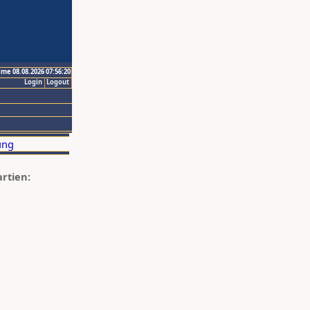
ime 08.08.2026 07:56:20
Login
Logout
artien: