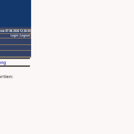
ime 07.08.2026 12:26:03
Login
Logout
artien: