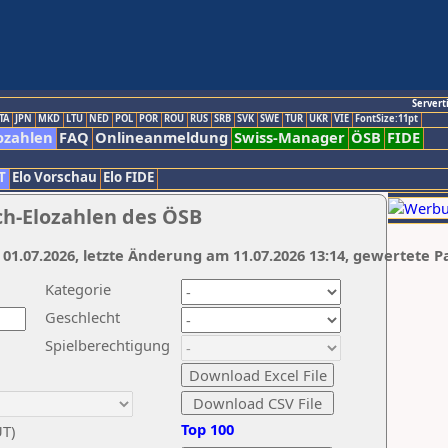
Servert
TA
JPN
MKD
LTU
NED
POL
POR
ROU
RUS
SRB
SVK
SWE
TUR
UKR
VIE
FontSize:11pt
ozahlen
FAQ
Onlineanmeldung
Swiss-Manager
ÖSB
FIDE
T
Elo Vorschau
Elo FIDE
ch-Elozahlen des ÖSB
 01.07.2026, letzte Änderung am 11.07.2026 13:14, gewertete P
Kategorie
Geschlecht
Spielberechtigung
Top 100
UT)