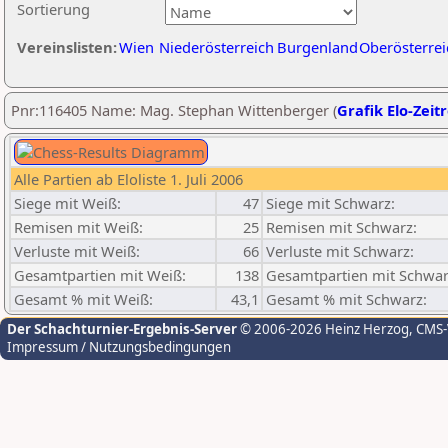
Sortierung
Vereinslisten:
Wien
Niederösterreich
Burgenland
Oberösterrei
Pnr:116405 Name: Mag. Stephan Wittenberger (
Grafik Elo-Zeit
Alle Partien ab Eloliste 1. Juli 2006
Siege mit Weiß:
47
Siege mit Schwarz:
Remisen mit Weiß:
25
Remisen mit Schwarz:
Verluste mit Weiß:
66
Verluste mit Schwarz:
Gesamtpartien mit Weiß:
138
Gesamtpartien mit Schwar
Gesamt % mit Weiß:
43,1
Gesamt % mit Schwarz:
Der Schachturnier-Ergebnis-Server
© 2006-2026 Heinz Herzog
, CMS
Impressum / Nutzungsbedingungen