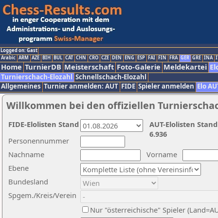
Logged on: Gast
Arabic
ARM
AZE
BIH
BUL
CAT
CHN
CRO
CZE
DEN
ENG
ESP
FAI
FIN
FRA
GER
GRE
INA
I
Home
TurnierDB
Meisterschaft
Foto-Galerie
Meldekartei
El
Turnierschach-Elozahl
Schnellschach-Elozahl
Allgemeines
Turnier anmelden: AUT
FIDE
Spieler anmelden
Elo AU
Willkommen bei den offiziellen Turnierscha
FIDE-Elolisten Stand
AUT-Elolisten Stand
6.936
Personennummer
Nachname
Vorname
Ebene
Bundesland
Spgem./Kreis/Verein
Nur "österreichische" Spieler (Land=A