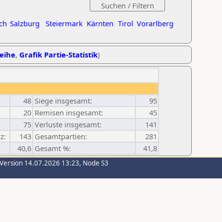
ch
Salzburg
Steiermark
Kärnten
Tirol
Vorarlberg
reihe
,
Grafik Partie-Statistik
)
48
Siege insgesamt:
95
20
Remisen insgesamt:
45
75
Verluste insgesamt:
141
z:
143
Gesamtpartien:
281
40,6
Gesamt %:
41,8
-Version 14.07.2026 13:23, Node S3