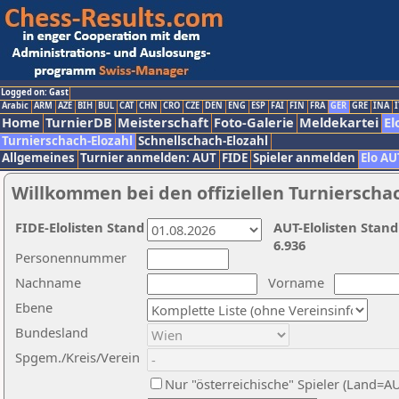
Logged on: Gast
Arabic
ARM
AZE
BIH
BUL
CAT
CHN
CRO
CZE
DEN
ENG
ESP
FAI
FIN
FRA
GER
GRE
INA
I
Home
TurnierDB
Meisterschaft
Foto-Galerie
Meldekartei
El
Turnierschach-Elozahl
Schnellschach-Elozahl
Allgemeines
Turnier anmelden: AUT
FIDE
Spieler anmelden
Elo AU
Willkommen bei den offiziellen Turnierscha
FIDE-Elolisten Stand
AUT-Elolisten Stand
6.936
Personennummer
Nachname
Vorname
Ebene
Bundesland
Spgem./Kreis/Verein
Nur "österreichische" Spieler (Land=A