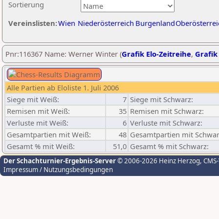
Sortierung
Vereinslisten:
Wien
Niederösterreich
Burgenland
Oberösterrei
Pnr:116367 Name: Werner Winter (
Grafik Elo-Zeitreihe
,
Grafik 
Alle Partien ab Eloliste 1. Juli 2006
Siege mit Weiß:
7
Siege mit Schwarz:
Remisen mit Weiß:
35
Remisen mit Schwarz:
Verluste mit Weiß:
6
Verluste mit Schwarz:
Gesamtpartien mit Weiß:
48
Gesamtpartien mit Schwar
Gesamt % mit Weiß:
51,0
Gesamt % mit Schwarz:
Der Schachturnier-Ergebnis-Server
© 2006-2026 Heinz Herzog
, CMS
Impressum / Nutzungsbedingungen