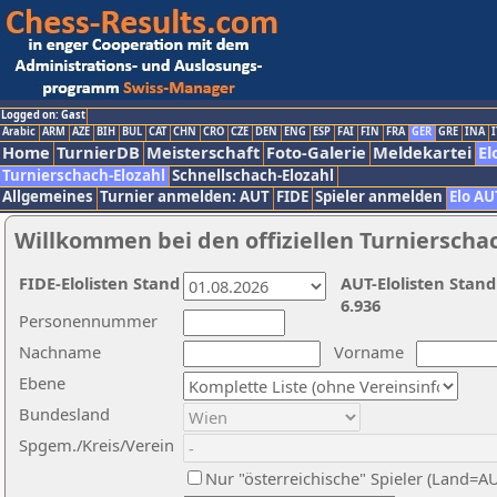
Logged on: Gast
Arabic
ARM
AZE
BIH
BUL
CAT
CHN
CRO
CZE
DEN
ENG
ESP
FAI
FIN
FRA
GER
GRE
INA
I
Home
TurnierDB
Meisterschaft
Foto-Galerie
Meldekartei
El
Turnierschach-Elozahl
Schnellschach-Elozahl
Allgemeines
Turnier anmelden: AUT
FIDE
Spieler anmelden
Elo AU
Willkommen bei den offiziellen Turnierscha
FIDE-Elolisten Stand
AUT-Elolisten Stand
6.936
Personennummer
Nachname
Vorname
Ebene
Bundesland
Spgem./Kreis/Verein
Nur "österreichische" Spieler (Land=A