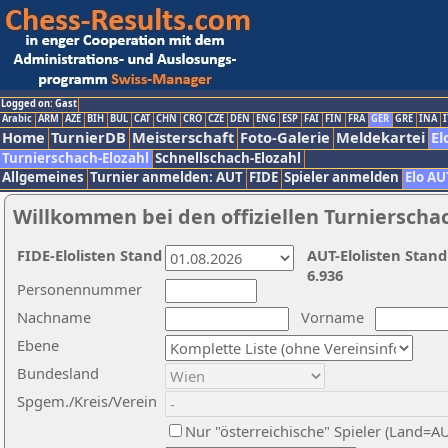
Logged on: Gast
Arabic
ARM
AZE
BIH
BUL
CAT
CHN
CRO
CZE
DEN
ENG
ESP
FAI
FIN
FRA
GER
GRE
INA
I
Home
TurnierDB
Meisterschaft
Foto-Galerie
Meldekartei
El
Turnierschach-Elozahl
Schnellschach-Elozahl
Allgemeines
Turnier anmelden: AUT
FIDE
Spieler anmelden
Elo AU
Willkommen bei den offiziellen Turnierscha
FIDE-Elolisten Stand
AUT-Elolisten Stand
6.936
Personennummer
Nachname
Vorname
Ebene
Bundesland
Spgem./Kreis/Verein
Nur "österreichische" Spieler (Land=A