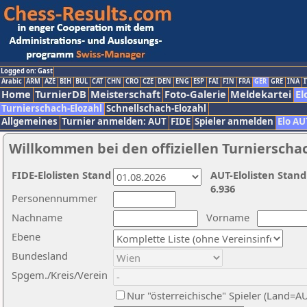
Logged on: Gast
Arabic
ARM
AZE
BIH
BUL
CAT
CHN
CRO
CZE
DEN
ENG
ESP
FAI
FIN
FRA
GER
GRE
INA
I
Home
TurnierDB
Meisterschaft
Foto-Galerie
Meldekartei
El
Turnierschach-Elozahl
Schnellschach-Elozahl
Allgemeines
Turnier anmelden: AUT
FIDE
Spieler anmelden
Elo AU
Willkommen bei den offiziellen Turnierscha
FIDE-Elolisten Stand
AUT-Elolisten Stand
6.936
Personennummer
Nachname
Vorname
Ebene
Bundesland
Spgem./Kreis/Verein
Nur "österreichische" Spieler (Land=A