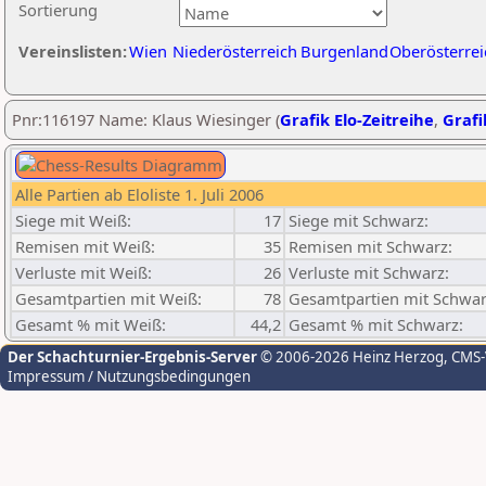
Sortierung
Vereinslisten:
Wien
Niederösterreich
Burgenland
Oberösterrei
Pnr:116197 Name: Klaus Wiesinger (
Grafik Elo-Zeitreihe
,
Grafi
Alle Partien ab Eloliste 1. Juli 2006
Siege mit Weiß:
17
Siege mit Schwarz:
Remisen mit Weiß:
35
Remisen mit Schwarz:
Verluste mit Weiß:
26
Verluste mit Schwarz:
Gesamtpartien mit Weiß:
78
Gesamtpartien mit Schwar
Gesamt % mit Weiß:
44,2
Gesamt % mit Schwarz:
Der Schachturnier-Ergebnis-Server
© 2006-2026 Heinz Herzog
, CMS
Impressum / Nutzungsbedingungen