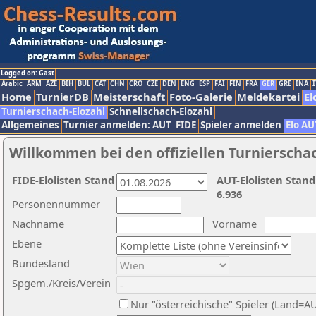
Logged on: Gast
Arabic
ARM
AZE
BIH
BUL
CAT
CHN
CRO
CZE
DEN
ENG
ESP
FAI
FIN
FRA
GER
GRE
INA
I
Home
TurnierDB
Meisterschaft
Foto-Galerie
Meldekartei
El
Turnierschach-Elozahl
Schnellschach-Elozahl
Allgemeines
Turnier anmelden: AUT
FIDE
Spieler anmelden
Elo AU
Willkommen bei den offiziellen Turnierscha
FIDE-Elolisten Stand
AUT-Elolisten Stand
6.936
Personennummer
Nachname
Vorname
Ebene
Bundesland
Spgem./Kreis/Verein
Nur "österreichische" Spieler (Land=A