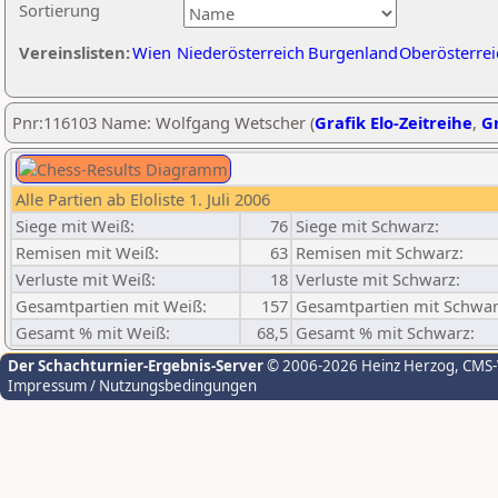
Sortierung
Vereinslisten:
Wien
Niederösterreich
Burgenland
Oberösterrei
Pnr:116103 Name: Wolfgang Wetscher (
Grafik Elo-Zeitreihe
,
Gr
Alle Partien ab Eloliste 1. Juli 2006
Siege mit Weiß:
76
Siege mit Schwarz:
Remisen mit Weiß:
63
Remisen mit Schwarz:
Verluste mit Weiß:
18
Verluste mit Schwarz:
Gesamtpartien mit Weiß:
157
Gesamtpartien mit Schwar
Gesamt % mit Weiß:
68,5
Gesamt % mit Schwarz:
Der Schachturnier-Ergebnis-Server
© 2006-2026 Heinz Herzog
, CMS
Impressum / Nutzungsbedingungen