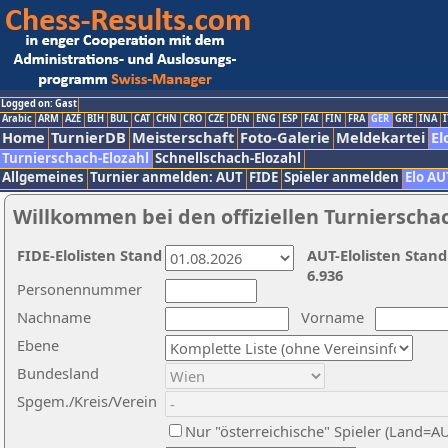
Logged on: Gast
Arabic
ARM
AZE
BIH
BUL
CAT
CHN
CRO
CZE
DEN
ENG
ESP
FAI
FIN
FRA
GER
GRE
INA
I
Home
TurnierDB
Meisterschaft
Foto-Galerie
Meldekartei
El
Turnierschach-Elozahl
Schnellschach-Elozahl
Allgemeines
Turnier anmelden: AUT
FIDE
Spieler anmelden
Elo AU
Willkommen bei den offiziellen Turnierscha
FIDE-Elolisten Stand
AUT-Elolisten Stand
6.936
Personennummer
Nachname
Vorname
Ebene
Bundesland
Spgem./Kreis/Verein
Nur "österreichische" Spieler (Land=A