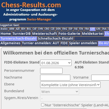
Logged on: Gast
Arabic
ARM
AZE
BIH
BUL
CAT
CHN
CRO
CZE
DEN
ENG
ESP
FAI
FIN
FRA
GER
GRE
INA
I
Home
TurnierDB
Meisterschaft
Foto-Galerie
Meldekartei
El
Turnierschach-Elozahl
Schnellschach-Elozahl
Allgemeines
Turnier anmelden: AUT
FIDE
Spieler anmelden
Elo AU
Willkommen bei den offiziellen Turnierscha
FIDE-Elolisten Stand
AUT-Elolisten Stand
6.936
Personennummer
Nachname
Vorname
Ebene
Bundesland
Spgem./Kreis/Verein
Nur "österreichische" Spieler (Land=A