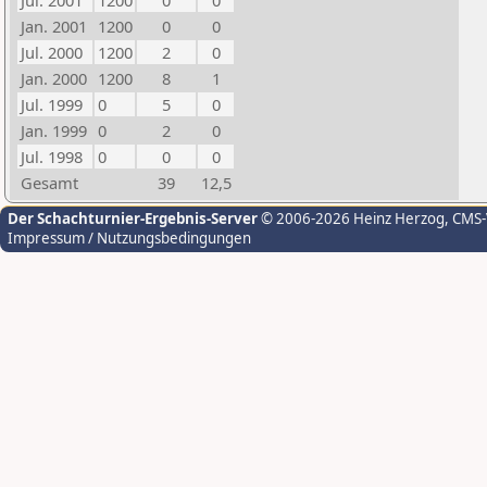
Jul. 2001
1200
0
0
Jan. 2001
1200
0
0
Jul. 2000
1200
2
0
Jan. 2000
1200
8
1
Jul. 1999
0
5
0
Jan. 1999
0
2
0
Jul. 1998
0
0
0
Gesamt
39
12,5
Der Schachturnier-Ergebnis-Server
© 2006-2026 Heinz Herzog
, CMS
Impressum / Nutzungsbedingungen