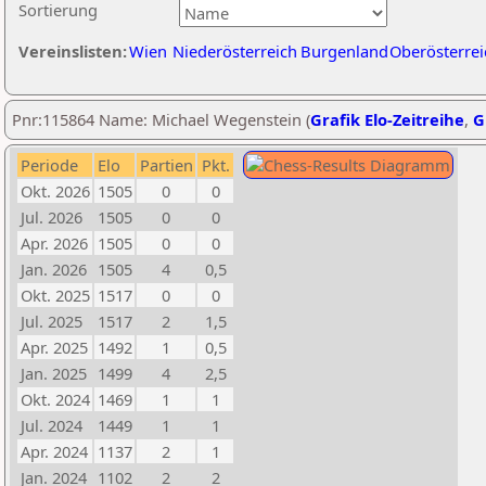
Sortierung
Vereinslisten:
Wien
Niederösterreich
Burgenland
Oberösterrei
Pnr:115864 Name: Michael Wegenstein (
Grafik Elo-Zeitreihe
,
G
Periode
Elo
Partien
Pkt.
Okt. 2026
1505
0
0
Jul. 2026
1505
0
0
Apr. 2026
1505
0
0
Jan. 2026
1505
4
0,5
Okt. 2025
1517
0
0
Jul. 2025
1517
2
1,5
Apr. 2025
1492
1
0,5
Jan. 2025
1499
4
2,5
Okt. 2024
1469
1
1
Jul. 2024
1449
1
1
Apr. 2024
1137
2
1
Jan. 2024
1102
2
2