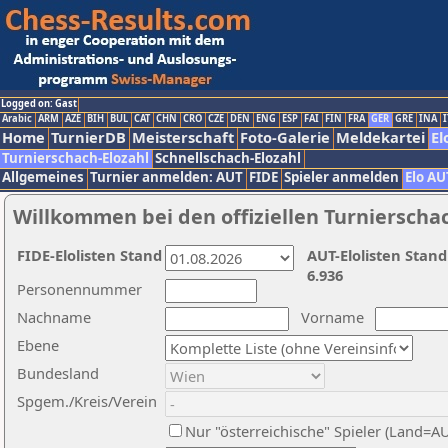
Logged on: Gast
Arabic
ARM
AZE
BIH
BUL
CAT
CHN
CRO
CZE
DEN
ENG
ESP
FAI
FIN
FRA
GER
GRE
INA
I
Home
TurnierDB
Meisterschaft
Foto-Galerie
Meldekartei
El
Turnierschach-Elozahl
Schnellschach-Elozahl
Allgemeines
Turnier anmelden: AUT
FIDE
Spieler anmelden
Elo AU
Willkommen bei den offiziellen Turnierscha
FIDE-Elolisten Stand
AUT-Elolisten Stand
6.936
Personennummer
Nachname
Vorname
Ebene
Bundesland
Spgem./Kreis/Verein
Nur "österreichische" Spieler (Land=A