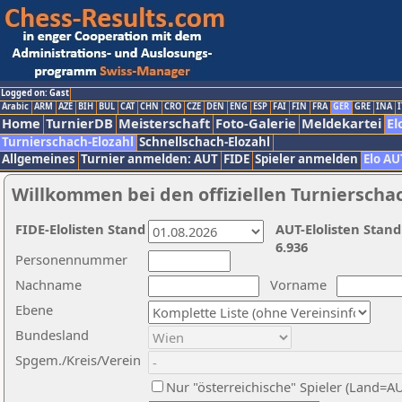
Logged on: Gast
Arabic
ARM
AZE
BIH
BUL
CAT
CHN
CRO
CZE
DEN
ENG
ESP
FAI
FIN
FRA
GER
GRE
INA
I
Home
TurnierDB
Meisterschaft
Foto-Galerie
Meldekartei
El
Turnierschach-Elozahl
Schnellschach-Elozahl
Allgemeines
Turnier anmelden: AUT
FIDE
Spieler anmelden
Elo AU
Willkommen bei den offiziellen Turnierscha
FIDE-Elolisten Stand
AUT-Elolisten Stand
6.936
Personennummer
Nachname
Vorname
Ebene
Bundesland
Spgem./Kreis/Verein
Nur "österreichische" Spieler (Land=A