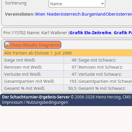
Sortierung
Vereinslisten:
Wien
Niederösterreich
Burgenland
Oberösterrei
Pnr:115702 Name: Karl Walkner (
Grafik Elo-Zeitreihe
,
Grafik Pa
Alle Partien ab Eloliste 1. Juli 2006
Siege mit Weiß:
49
Siege mit Schwarz:
Remisen mit Weiß:
97
Remisen mit Schwarz:
Verluste mit Weiß:
47
Verluste mit Schwarz:
Gesamtpartien mit Weiß:
193
Gesamtpartien mit Schwar
Gesamt % mit Weiß:
50,5
Gesamt % mit Schwarz:
Der Schachturnier-Ergebnis-Server
© 2006-2026 Heinz Herzog
, CMS
Impressum / Nutzungsbedingungen